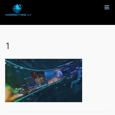
HOME
SERVIÇOS
CLIENTES
1
EMPRESA
LOCALIZAÇÃO
CONTATO
MIDIAS
FOTOS
VIDEOS